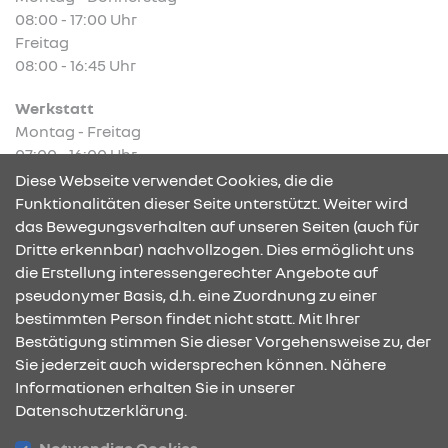
08:00 - 17:00 Uhr
Freitag
08:00 - 16:45 Uhr
Werkstatt
Montag - Freitag
07:00 - 16:00 Uhr
Diese Webseite verwendet Cookies, die die
Funktionalitäten dieser Seite unterstützt. Weiter wird
das Bewegungsverhalten auf unseren Seiten (auch für
Dritte erkennbar) nachvollzogen. Dies ermöglicht uns
KONTAKT & ANFAHRT
die Erstellung interessengerechter Angebote auf
pseudonymer Basis, d.h. eine Zuordnung zu einer
bestimmten Person findet nicht statt. Mit Ihrer
Bestätigung stimmen Sie dieser Vorgehensweise zu, der
ÖFFNUNGSZEITEN
Sie jederzeit auch widersprechen können. Nähere
Informationen erhalten Sie in unserer
Datenschutzerklärung.
STANDORTE
Notwendige Cookies