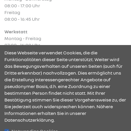
08:00 - 17:00 Uhr
Freitag
08:00 - 16:45 Uhr
Werkstatt
Montag - Freitag
07:00 - 16:00 Uhr
Diese Webseite verwendet Cookies, die die
Funktionalitäten dieser Seite unterstützt. Weiter wird
das Bewegungsverhalten auf unseren Seiten (auch für
Dritte erkennbar) nachvollzogen. Dies ermöglicht uns
KONTAKT & ANFAHRT
die Erstellung interessengerechter Angebote auf
pseudonymer Basis, d.h. eine Zuordnung zu einer
bestimmten Person findet nicht statt. Mit Ihrer
Bestätigung stimmen Sie dieser Vorgehensweise zu, der
ÖFFNUNGSZEITEN
Sie jederzeit auch widersprechen können. Nähere
Informationen erhalten Sie in unserer
Datenschutzerklärung.
STANDORTE
Notwendige Cookies