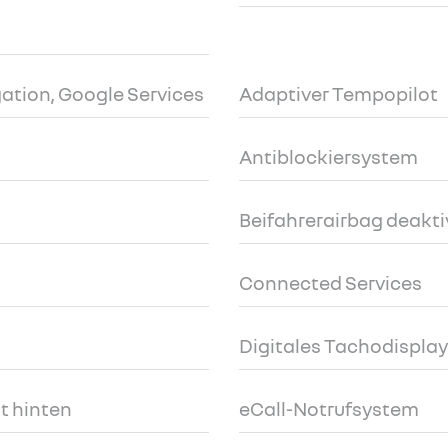
gation, Google Services
Adaptiver Tempopilot
Antiblockiersystem
Beifahrerairbag deakti
Connected Services
Digitales Tachodisplay 
t hinten
eCall-Notrufsystem