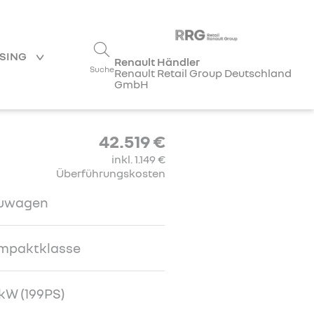
ASING
Renault Händler
Suche
Renault Retail Group Deutschland
GmbH
42.519 €
inkl. 1.149 €
Überführungskosten
uwagen
mpaktklasse
kW (199PS)