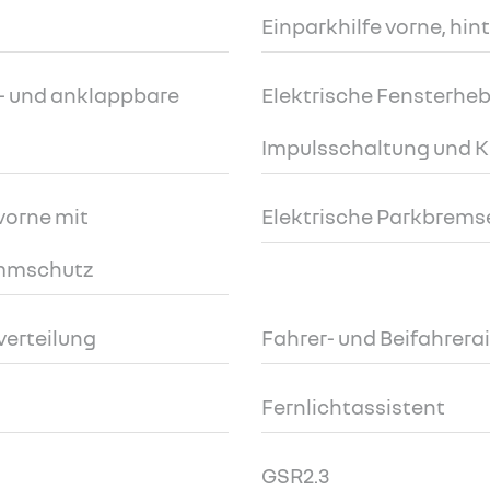
Einparkhilfe vorne, hin
iz- und anklappbare
Elektrische Fensterheb
Impulsschaltung und 
vorne mit
Elektrische Parkbrems
emmschutz
verteilung
Fahrer- und Beifahrera
Fernlichtassistent
GSR2.3