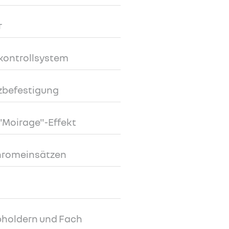
r
kkontrollsystem
tzbefestigung
"Moirage"-Effekt
Chromeinsätzen
pholdern und Fach