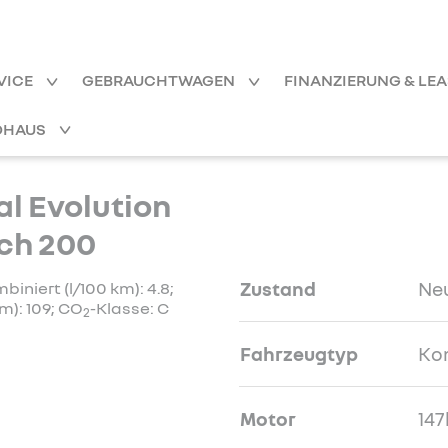
VICE
GEBRAUCHTWAGEN
FINANZIERUNG & LE
OHAUS
l Evolution
ech 200
Zustand
Ne
niert (l/100 km): 4.8;
m): 109; CO
-Klasse: C
2
Fahrzeugtyp
Ko
Motor
147