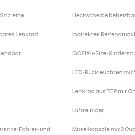
 Sitzreihe
Heckscheibe beheizba
bares Lenkrad
Indirektes Reifendruc
blendbar
ISOFIX-i-Size-Kindersi
LED-Rückleuchten mit 
Lenkrad aus TEP mit 
Luftreiniger
rsitze: Fahrer- und
Mittelkonsole mit 2 Cu