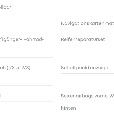
ellbar
Navigationskartenmate
ßgänger-, Fahrrad-
Reifenreparaturset
 (1/3 zu 2/3)
Schaltpunktanzeige
d
Seitenairbags vorne, 
hinten