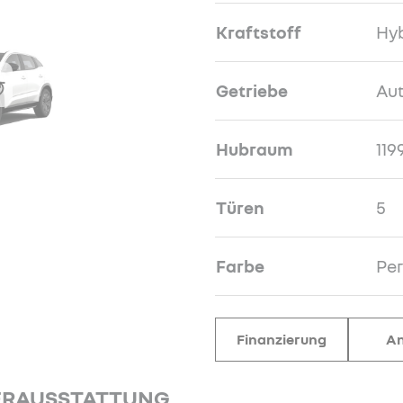
Kraftstoff
Hyb
Getriebe
Au
Hubraum
119
Türen
5
Farbe
Pe
Finanzierung
An
ERAUSSTATTUNG