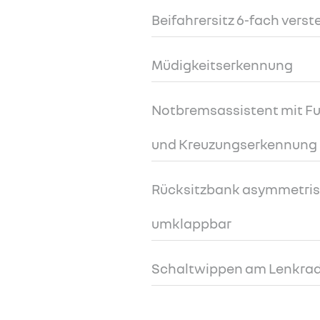
Beifahrersitz 6-fach verst
Müdigkeitserkennung
Notbremsassistent mit Fu
und Kreuzungserkennung
Rücksitzbank asymmetrisch
umklappbar
Schaltwippen am Lenkra