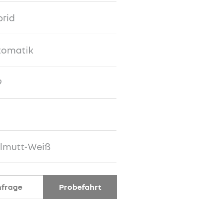
rid
tomatik
9
rlmutt-Weiß
frage
Probefahrt