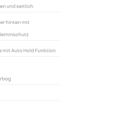
ten und seitlich
er hinten mit
Klemmschutz
e mit Auto Hold Funktion
irbag