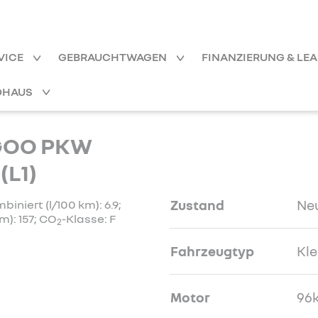
VICE
GEBRAUCHTWAGEN
FINANZIERUNG & LE
OHAUS
GOO PKW
(L1)
Zustand
Ne
niert (l/100 km): 6.9;
m): 157; CO
-Klasse: F
2
Fahrzeugtyp
Kl
Motor
96k