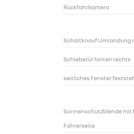
Rückfahrkamera
Schaltknauf Umrandung 
Schiebetür hinten rechts
seitliches Fenster festst
Sonnenschutzblende mit 
Fahrerseite