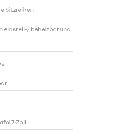
re Sitzreihen
h einstell-/ beheizbar und
be
bar
fel 7-Zoll