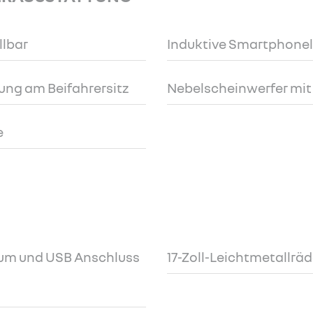
llbar
Induktive Smartphone
ung am Beifahrersitz
Nebelscheinwerfer mit
e
aum und USB Anschluss
17-Zoll-Leichtmetallrä