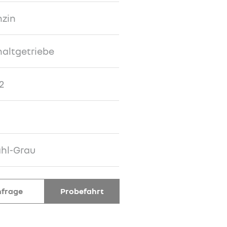
nzin
altgetriebe
2
hl-Grau
frage
Probefahrt