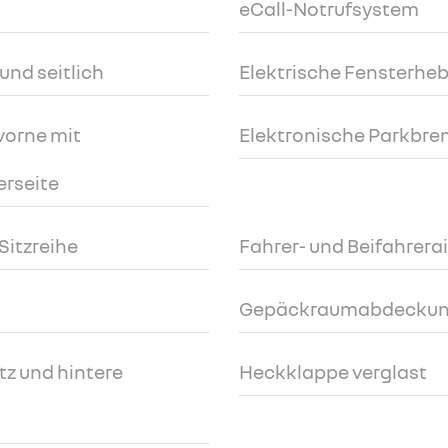
eCall-Notrufsystem
und seitlich
Elektrische Fensterheb
vorne mit
Elektronische Parkbr
erseite
 Sitzreihe
Fahrer- und Beifahrera
Gepäckraumabdecku
tz und hintere
Heckklappe verglast