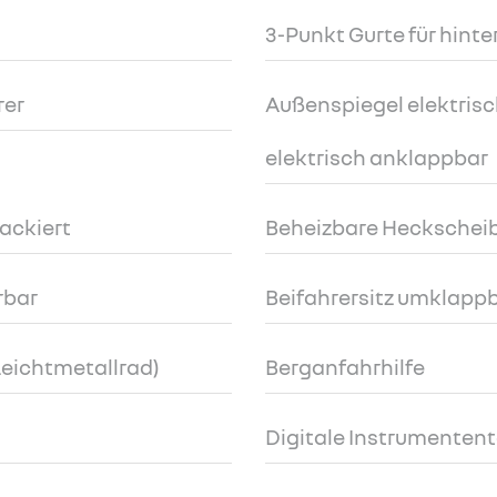
3-Punkt Gurte für hinte
rer
Außenspiegel elektrisc
elektrisch anklappbar
ackiert
Beheizbare Heckschei
rbar
Beifahrersitz umklapp
Leichtmetallrad)
Berganfahrhilfe
Digitale Instrumententa