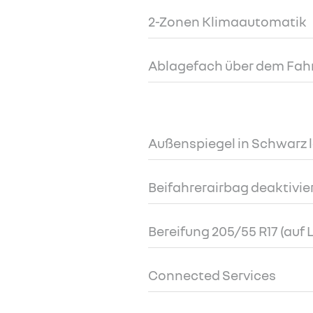
2-Zonen Klimaautomatik
Ablagefach über dem Fah
Außenspiegel in Schwarz l
Beifahrerairbag deaktivie
Bereifung 205/55 R17 (auf 
Connected Services