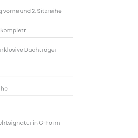
vorne und 2. Sitzreihe
 komplett
inklusive Dachträger
ihe
ichtsignatur in C-Form