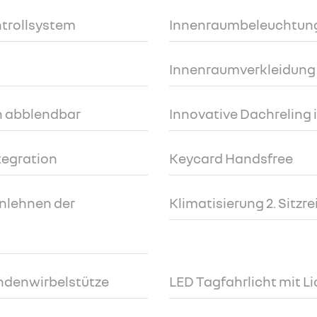
ntrollsystem
Innenraumbeleuchtung 
Innenraumverkleidung
h abblendbar
Innovative Dachreling 
tegration
Keycard Handsfree
nlehnen der
Klimatisierung 2. Sitzre
endenwirbelstütze
LED Tagfahrlicht mit L