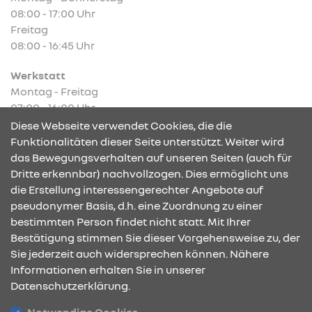
08:00 - 17:00 Uhr
Freitag
08:00 - 16:45 Uhr
Werkstatt
Montag - Freitag
07:00 - 16:00 Uhr
Diese Webseite verwendet Cookies, die die
Funktionalitäten dieser Seite unterstützt. Weiter wird
das Bewegungsverhalten auf unseren Seiten (auch für
Dritte erkennbar) nachvollzogen. Dies ermöglicht uns
KONTAKT & ANFAHRT
die Erstellung interessengerechter Angebote auf
pseudonymer Basis, d.h. eine Zuordnung zu einer
bestimmten Person findet nicht statt. Mit Ihrer
Bestätigung stimmen Sie dieser Vorgehensweise zu, der
ÖFFNUNGSZEITEN
Sie jederzeit auch widersprechen können. Nähere
Informationen erhalten Sie in unserer
Datenschutzerklärung.
STANDORTE
Notwendige Cookies