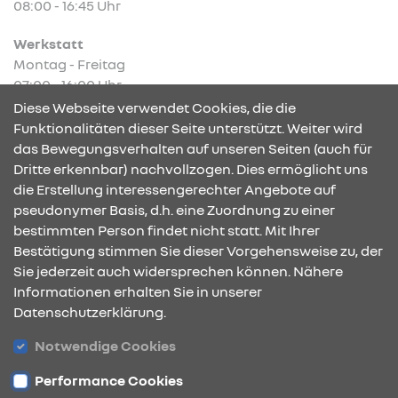
08:00 - 16:45 Uhr
Werkstatt
Montag - Freitag
07:00 - 16:00 Uhr
Diese Webseite verwendet Cookies, die die
Funktionalitäten dieser Seite unterstützt. Weiter wird
das Bewegungsverhalten auf unseren Seiten (auch für
Dritte erkennbar) nachvollzogen. Dies ermöglicht uns
KONTAKT & ANFAHRT
die Erstellung interessengerechter Angebote auf
pseudonymer Basis, d.h. eine Zuordnung zu einer
bestimmten Person findet nicht statt. Mit Ihrer
Bestätigung stimmen Sie dieser Vorgehensweise zu, der
ÖFFNUNGSZEITEN
Sie jederzeit auch widersprechen können. Nähere
Informationen erhalten Sie in unserer
Datenschutzerklärung.
STANDORTE
Notwendige Cookies
Performance Cookies