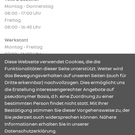
Montag - Donnerstag
08:00 - 17:00 Uhr
Freitag
08:00 - 16:45 Uhr
Werkstatt
Montag - Freitag
07:00 - 16:00 Uhr
Diese Webseite verwendet Cookies, die die
Funktionalitäten dieser Seite unterstützt. Weiter wird
das Bewegungsverhalten auf unseren Seiten (auch für
Dritte erkennbar) nachvollzogen. Dies ermöglicht uns
KONTAKT & ANFAHRT
die Erstellung interessengerechter Angebote auf
pseudonymer Basis, d.h. eine Zuordnung zu einer
bestimmten Person findet nicht statt. Mit Ihrer
Bestätigung stimmen Sie dieser Vorgehensweise zu, der
ÖFFNUNGSZEITEN
Sie jederzeit auch widersprechen können. Nähere
Informationen erhalten Sie in unserer
Datenschutzerklärung.