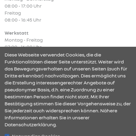
08:00 - 17:00 Uhr
Freitag
08:00 - 16:45 Uhr
Werkstatt
Montag - Freitag
07:00 - 16:00 Uhr
Diese Webseite verwendet Cookies, die die
Funktionalitäten dieser Seite unterstützt. Weiter wird
das Bewegungsverhalten auf unseren Seiten (auch für
Dritte erkennbar) nachvollzogen. Dies ermöglicht uns
KONTAKT & ANFAHRT
die Erstellung interessengerechter Angebote auf
pseudonymer Basis, d.h. eine Zuordnung zu einer
bestimmten Person findet nicht statt. Mit Ihrer
Bestätigung stimmen Sie dieser Vorgehensweise zu, der
ÖFFNUNGSZEITEN
Sie jederzeit auch widersprechen können. Nähere
Informationen erhalten Sie in unserer
Datenschutzerklärung.
STANDORTE
Notwendige Cookies