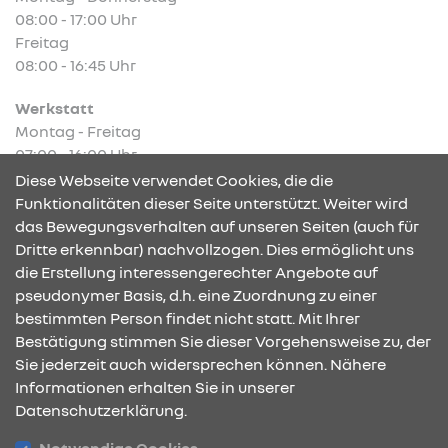
08:00 - 17:00 Uhr
Freitag
08:00 - 16:45 Uhr
Werkstatt
Montag - Freitag
07:00 - 16:00 Uhr
Diese Webseite verwendet Cookies, die die
Funktionalitäten dieser Seite unterstützt. Weiter wird
das Bewegungsverhalten auf unseren Seiten (auch für
Dritte erkennbar) nachvollzogen. Dies ermöglicht uns
KONTAKT & ANFAHRT
die Erstellung interessengerechter Angebote auf
pseudonymer Basis, d.h. eine Zuordnung zu einer
bestimmten Person findet nicht statt. Mit Ihrer
Bestätigung stimmen Sie dieser Vorgehensweise zu, der
ÖFFNUNGSZEITEN
Sie jederzeit auch widersprechen können. Nähere
Informationen erhalten Sie in unserer
Datenschutzerklärung.
STANDORTE
Notwendige Cookies