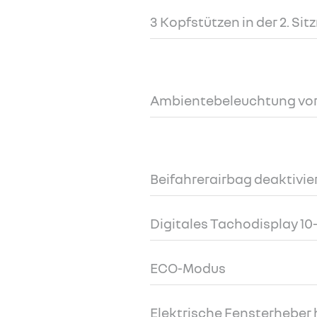
3 Kopfstützen in der 2. Sit
Ambientebeleuchtung vo
Beifahrerairbag deaktivie
Digitales Tachodisplay 10-
ECO-Modus
Elektrische Fensterheber 