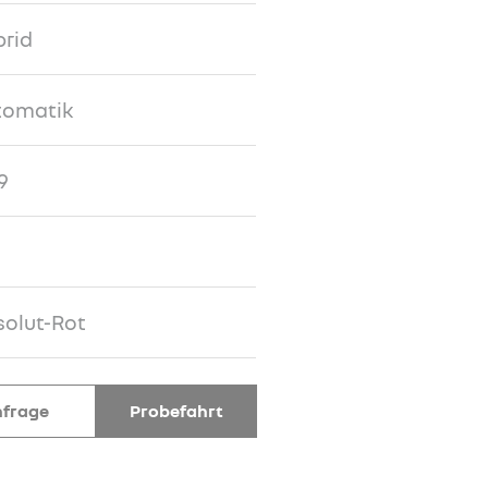
rid
tomatik
9
olut-Rot
frage
Probefahrt