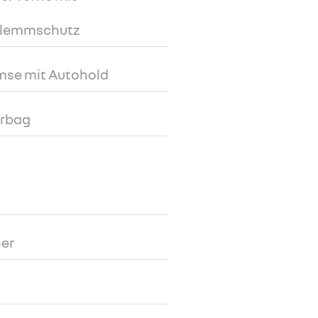
Klemmschutz
mse mit Autohold
irbag
er