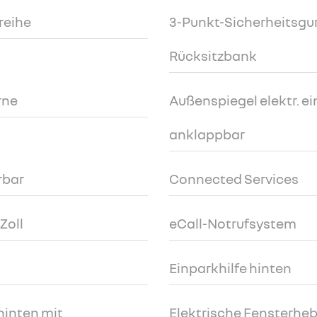
zreihe
3-Punkt-Sicherheitsgurt
Rücksitzbank
rne
Außenspiegel elektr. ein
anklappbar
rbar
Connected Services
Zoll
eCall-Notrufsystem
Einparkhilfe hinten
hinten mit
Elektrische Fensterheb