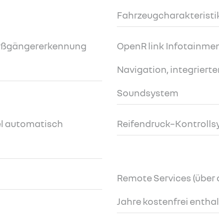
Fahrzeugcharakteristi
Fußgängererkennung
OpenR link Infotainmen
Navigation, integrier
Soundsystem
l automatisch
Reifendruck–Kontrolls
Remote Services (über d
Jahre kostenfrei entha