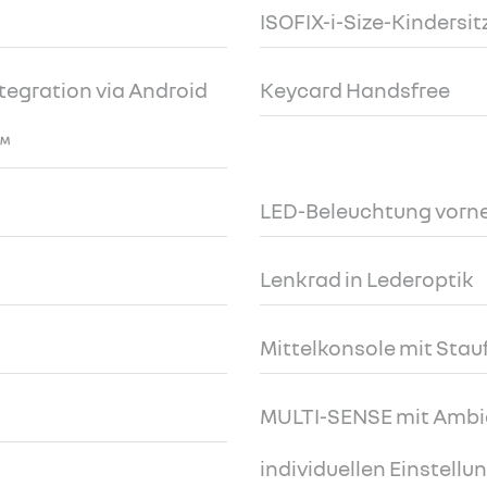
ISOFIX-i-Size-Kindersi
egration via Android
Keycard Handsfree
™
LED-Beleuchtung vorn
Lenkrad in Lederoptik
Mittelkonsole mit Sta
MULTI-SENSE mit Ambi
individuellen Einstellu