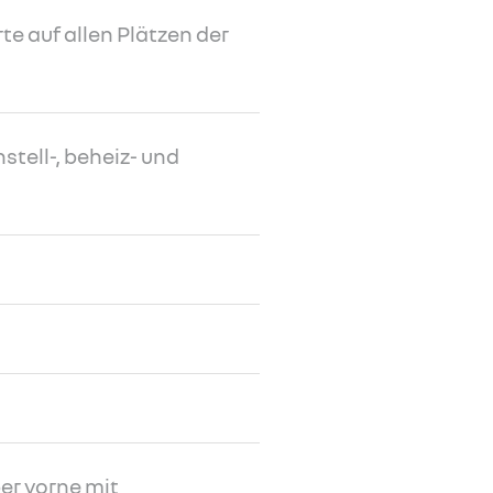
e auf allen Plätzen der
stell-, beheiz- und
er vorne mit