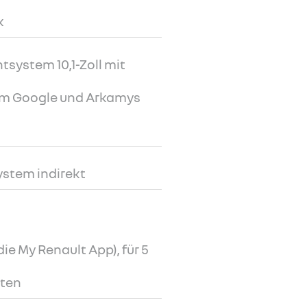
k
tsystem 10,1-Zoll mit
tem Google und Arkamys
ystem indirekt
ie My Renault App), für 5
lten