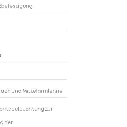
tzbefestigung
e
ufach und Mittelarmlehne
entebeleuchtung zur
ng der