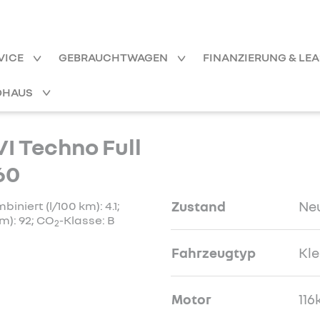
VICE
GEBRAUCHTWAGEN
FINANZIERUNG & LE
OHAUS
I Techno Full
60
Zustand
Ne
niert (l/100 km): 4.1;
m): 92; CO
-Klasse: B
2
Fahrzeugtyp
Kl
Motor
116