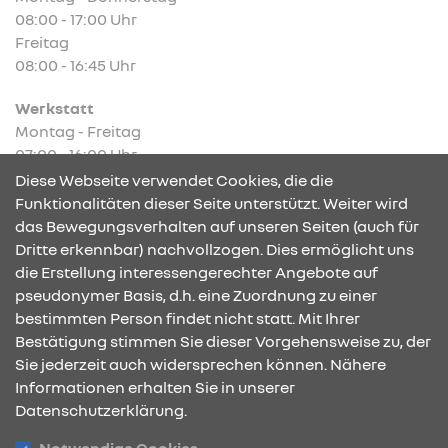
08:00 - 17:00 Uhr
Freitag
08:00 - 16:45 Uhr
Werkstatt
Montag - Freitag
07:00 - 16:00 Uhr
Diese Webseite verwendet Cookies, die die
Funktionalitäten dieser Seite unterstützt. Weiter wird
das Bewegungsverhalten auf unseren Seiten (auch für
Dritte erkennbar) nachvollzogen. Dies ermöglicht uns
KONTAKT & ANFAHRT
die Erstellung interessengerechter Angebote auf
pseudonymer Basis, d.h. eine Zuordnung zu einer
bestimmten Person findet nicht statt. Mit Ihrer
Bestätigung stimmen Sie dieser Vorgehensweise zu, der
ÖFFNUNGSZEITEN
Sie jederzeit auch widersprechen können. Nähere
Informationen erhalten Sie in unserer
Datenschutzerklärung.
STANDORTE
Notwendige Cookies