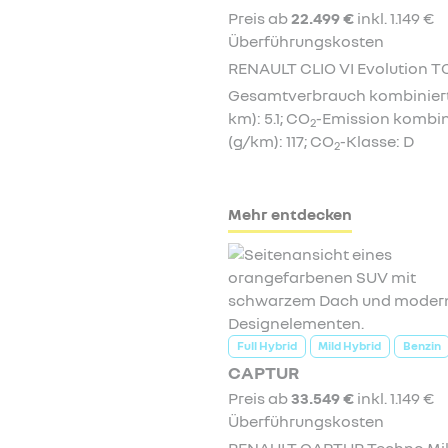
Preis ab
22.499 €
inkl. 1.149 €
Überführungskosten
RENAULT CLIO VI Evolution TC
Gesamtverbrauch kombiniert 
km): 5.1; CO
-Emission kombin
2
(g/km): 117; CO
-Klasse: D
2
Mehr entdecken
Full Hybrid
Mild Hybrid
Benzin
CAPTUR
Preis ab
33.549 €
inkl. 1.149 €
Überführungskosten
RENAULT CAPTUR Techno Mi