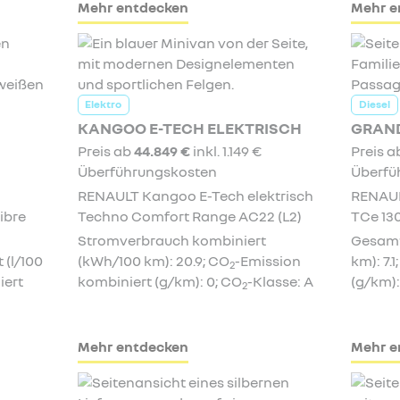
Mehr entdecken
Mehr e
Elektro
Diesel
KANGOO E-TECH ELEKTRISCH
GRAN
Preis ab
44.849 €
inkl. 1.149 €
Preis 
Überführungskosten
Überfü
RENAULT Kangoo E-Tech elektrisch
RENAUL
ibre
Techno Comfort Range AC22 (L2)
TCe 130
Stromverbrauch kombiniert
Gesamt
(l/100
(kWh/100 km): 20.9; CO
-Emission
km): 7.1
2
iert
kombiniert (g/km): 0; CO
-Klasse: A
(g/km):
2
Mehr entdecken
Mehr e