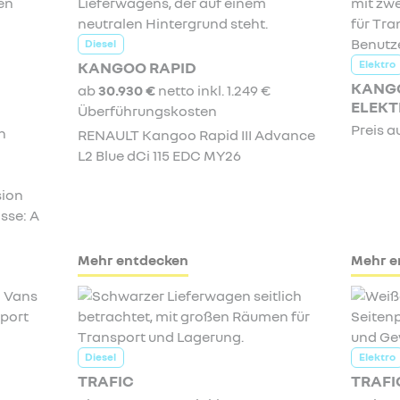
Diesel
Elektro
KANGOO RAPID
KANGO
ab
30.930 €
netto inkl. 1.249 €
ELEKT
Überführungskosten
Preis a
h
RENAULT Kangoo Rapid III Advance
L2 Blue dCi 115 EDC MY26
sion
sse: A
Mehr entdecken
Mehr e
Diesel
Elektro
TRAFIC
TRAFI