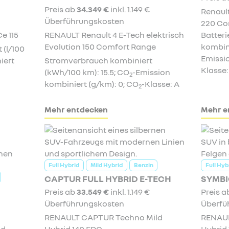
Preis ab
34.349 €
inkl. 1.149 €
Renaul
Überführungskosten
220 Co
e 115
RENAULT Renault 4 E-Tech elektrisch
Batter
Evolution 150 Comfort Range
kombini
(l/100
Emissio
iert
Stromverbrauch kombiniert
Klasse:
(kWh/100 km): 15.5; CO
-Emission
2
kombiniert (g/km): 0; CO
-Klasse: A
2
Mehr entdecken
Mehr e
Full Hybrid
Mild Hybrid
Benzin
Full Hyb
CAPTUR FULL HYBRID E-TECH
SYMBI
Preis ab
33.549 €
inkl. 1.149 €
Preis 
Überführungskosten
Überfü
RENAULT CAPTUR Techno Mild
RENAUL
ld
Hybrid 140 EDC
Hybrid