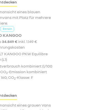
ntdecken
Benzin
D KANGOO
ab
34.849 €
inkl. 1.149 €
hrungskosten
T KANGOO PKW Equilibre
 (L1)
verbrauch kombiniert (l/100
; CO
-Emission kombiniert
2
 160; CO
-Klasse: F
2
ntdecken