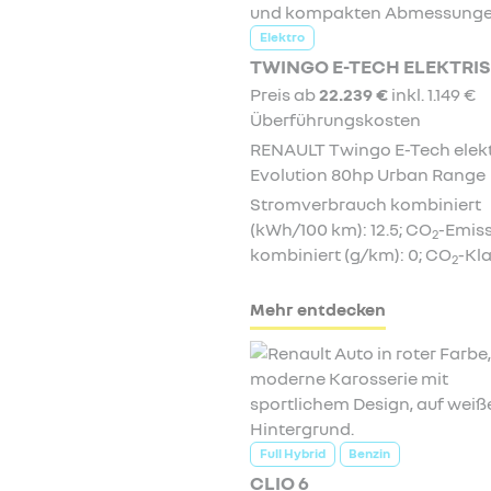
Elektro
TWINGO E-TECH ELEKTRI
Preis ab
22.239 €
inkl. 1.149 €
Überführungskosten
RENAULT Twingo E-Tech elekt
Evolution 80hp Urban Range
Stromverbrauch kombiniert
(kWh/100 km): 12.5; CO
-Emis
2
kombiniert (g/km): 0; CO
-Kla
2
Mehr entdecken
Full Hybrid
Benzin
CLIO 6