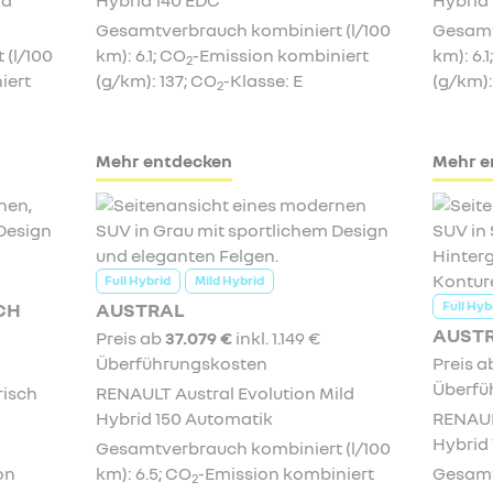
Gesamtverbrauch kombiniert (l/100
Gesamt
(l/100
km): 6.1; CO
-Emission kombiniert
km): 6.1
2
iert
(g/km): 137; CO
-Klasse: E
(g/km):
2
Mehr entdecken
Mehr e
Full Hybrid
Mild Hybrid
Full Hyb
CH
AUSTRAL
AUSTR
Preis ab
37.079 €
inkl. 1.149 €
Überführungskosten
Preis 
Überfü
risch
RENAULT Austral Evolution Mild
Hybrid 150 Automatik
RENAUL
Hybrid
Gesamtverbrauch kombiniert (l/100
on
km): 6.5; CO
-Emission kombiniert
Gesamt
2