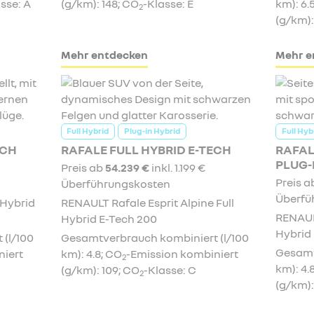
sse: A
(g/km): 148; CO
-Klasse: E
km): 6.
2
(g/km):
Mehr entdecken
Mehr e
Full Hybrid
Plug-in Hybrid
Full Hyb
ECH
RAFALE FULL HYBRID E-TECH
RAFAL
PLUG-
Preis ab
54.239 €
inkl. 1.199 €
Preis 
Überführungskosten
Überfü
 Hybrid
RENAULT Rafale Esprit Alpine Full
RENAULT
Hybrid E-Tech 200
Hybrid
(l/100
Gesamtverbrauch kombiniert (l/100
Gesamt
niert
km): 4.8; CO
-Emission kombiniert
2
km): 4.
(g/km): 109; CO
-Klasse: C
2
(g/km):