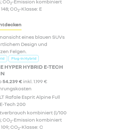
5; CO
-Emission kombiniert
2
 148; CO
-Klasse: E
2
ntdecken
rid
Plug-in Hybrid
E HYPER HYBRID E-TECH
IN
ab
54.239 €
inkl. 1.199 €
hrungskosten
 Rafale Esprit Alpine Full
 E-Tech 200
verbrauch kombiniert (l/100
8; CO
-Emission kombiniert
2
 109; CO
-Klasse: C
2