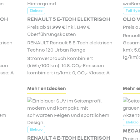
Elektro
Full Hyb
SCH
RENAULT 5 E-TECH ELEKTRISCH
CLIO 
Preis ab
31.999 €
inkl. 1.149 €
Preis a
Überführungskosten
Renault
risch
RENAULT Renault 5 E-Tech elektrisch
Gesamt
Techno 120 Urban Range
km): 5,
(g/km):
Stromverbrauch kombiniert
sion
(kWh/100 km): 14.8; CO
-Emission
2
sse: A
kombiniert (g/km): 0; CO
-Klasse: A
2
Mehr entdecken
Mehr e
Elektro
Elektro
MEGAN
RENAULT 4 E-TECH ELEKTRISCH
Preis a