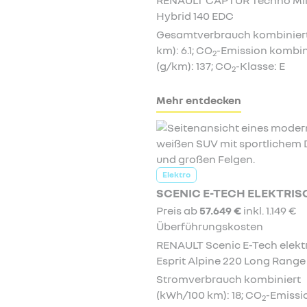
Hybrid 140 EDC
Gesamtverbrauch kombiniert 
km): 6.1; CO
-Emission kombin
2
(g/km): 137; CO
-Klasse: E
2
Mehr entdecken
Elektro
SCENIC E-TECH ELEKTRIS
Preis ab
57.649 €
inkl. 1.149 €
Überführungskosten
RENAULT Scenic E-Tech elekt
Esprit Alpine 220 Long Range
Stromverbrauch kombiniert
(kWh/100 km): 18; CO
-Emissi
2