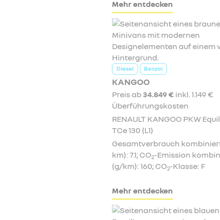
Mehr entdecken
Diesel
Benzin
KANGOO
Preis ab
34.849 €
inkl. 1.149 €
Überführungskosten
RENAULT KANGOO PKW Equil
TCe 130 (L1)
Gesamtverbrauch kombiniert 
km): 7.1; CO
-Emission kombin
2
(g/km): 160; CO
-Klasse: F
2
Mehr entdecken