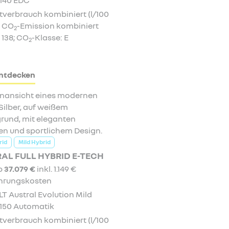
verbrauch kombiniert (l/100
; CO
-Emission kombiniert
2
 138; CO
-Klasse: E
2
ntdecken
rid
Mild Hybrid
AL FULL HYBRID E-TECH
ab
37.079 €
inkl. 1.149 €
hrungskosten
T Austral Evolution Mild
 150 Automatik
verbrauch kombiniert (l/100