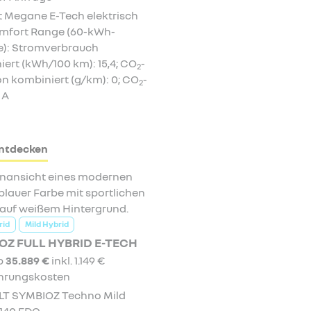
t Megane E-Tech elektrisch
mfort Range (60-kWh-
ie): Stromverbrauch
ert (kWh/100 km): 15,4; CO
-
2
n kombiniert (g/km): 0; CO
-
2
 A
ntdecken
rid
Mild Hybrid
OZ FULL HYBRID E-TECH
ab
35.889 €
inkl. 1.149 €
hrungskosten
T SYMBIOZ Techno Mild
 140 EDC