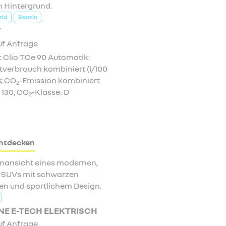
rid
Benzin
V
uf Anfrage
 Clio TCe 90 Automatik:
verbrauch kombiniert (l/100
8; CO
-Emission kombiniert
2
 130; CO
-Klasse: D
2
ntdecken
E E-TECH ELEKTRISCH
uf Anfrage