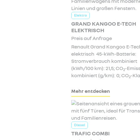
Elektro
GRAND KANGOO E-TECH
ELEKTRISCH
Preis auf Anfrage
Renault Grand Kangoo E-Tec
elektrisch 45-kWh-Batterie:
Stromverbrauch kombiniert
(kWh/100 km): 21,5; CO
-Emis
2
kombiniert (g/km): 0; CO
-Kla
2
Mehr entdecken
Diesel
TRAFIC COMBI