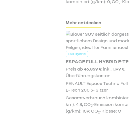
kombiniert (g/km): 0; CO
-Kla
2
Mehr entdecken
Full Hybrid
ESPACE FULL HYBRID E-T
Preis ab
46.859 €
inkl. 1.199 €
Überführungskosten
RENAULT Espace Techno Full
E-Tech 200 5- Sitzer
Gesamtverbrauch kombiniert 
km): 4.8; CO
-Emission kombi
2
(g/km): 109; CO
-Klasse: C
2