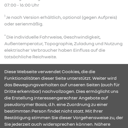
07:00 - 16:00 Uhr
1
Je nach Version erhältlich, optional (gegen Aufpreis)
oder serienmäßig.
*
Die individuelle Fahrweise, Geschwindigkeit,
Außentemperatur, Topographie, Zuladung und Nutzung
elektrischer Verbraucher haben Einfluss auf die
tatsächliche Reichweite.
**
Im Fahrbetrieb.
Diese Webseite verwendet Cookies, die die
Funktionalitäten dieser Seite unterstützt. Weiter wird
das Bewegungsverhalten auf unseren Seiten (auch für
Dritte erkennbar) nachvollzogen. Dies ermöglicht uns
KONTAKT & ANFAHRT
die Erstellung interessengerechter Angebote auf
pseudonymer Basis, d.h. eine Zuordnung zu einer
bestimmten Person findet nicht statt. Mit Ihrer
Bestätigung stimmen Sie dieser Vorgehensweise zu, der
ÖFFNUNGSZEITEN
Sie jederzeit auch widersprechen können. Nähere