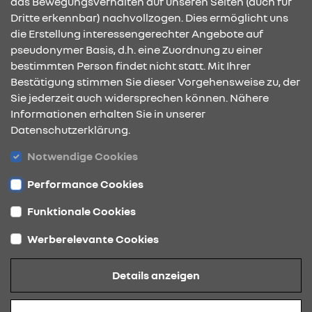
das Bewegungsverhalten auf unseren Seiten (auch für
Dritte erkennbar) nachvollzogen. Dies ermöglicht uns
KONTAKT & ANFAHRT
die Erstellung interessengerechter Angebote auf
pseudonymer Basis, d.h. eine Zuordnung zu einer
bestimmten Person findet nicht statt. Mit Ihrer
Bestätigung stimmen Sie dieser Vorgehensweise zu, der
ÖFFNUNGSZEITEN
Sie jederzeit auch widersprechen können. Nähere
Informationen erhalten Sie in unserer
Datenschutzerklärung.
STANDORTE
Notwendige Cookies
Performance Cookies
Funktionale Cookies
Werberelevante Cookies
Datenschutz
Details anzeigen
Cookies
Barrierefreiheit